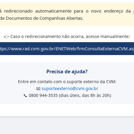
á redirecionado automaticamente para o novo endereço da 
 de Documentos de Companhias Abertas.
👉 Caso o redirecionamento não ocorra, acesse manualmente:
ttps://www.rad.cvm.gov.br/ENETWeb/frmConsultaExternaCVM.as
Precisa de ajuda?
Entre em contato com o suporte externo da CVM:
📧
suporteexterno@cvm.gov.br
📞 0800 944-3535 (dias úteis, das 8h às 20h)