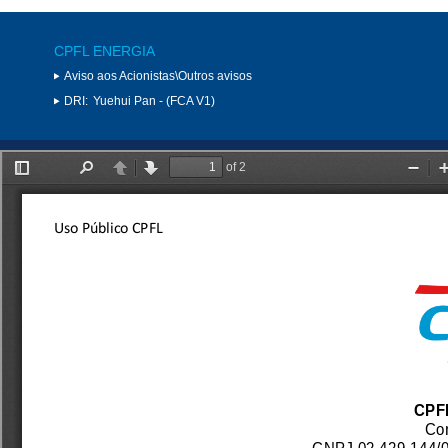
CPFL ENERGIA
Aviso aos Acionistas\Outros avisos
DRI:
Yuehui Pan - (FCA V1)