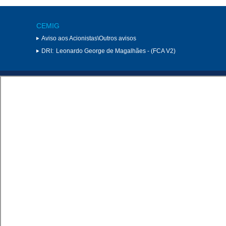
CEMIG
Aviso aos Acionistas\Outros avisos
DRI:
Leonardo George de Magalhães - (FCA V2)