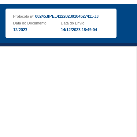
002453IPE141220230104527411-33
Protocolo nº:
Data do Documento
Data do Envio
12/2023
14/12/2023 18:49:04