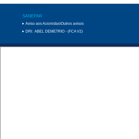
SANEPAR
Aviso aos Acionistas\Outros avisos
DRI:
ABEL DEMETRIO - (FCA V2)