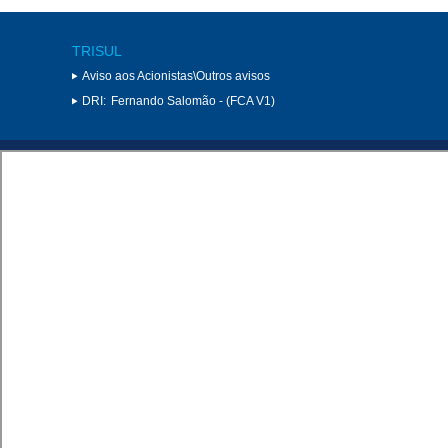
TRISUL
Aviso aos Acionistas\Outros avisos
DRI:
Fernando Salomão - (FCA V1)