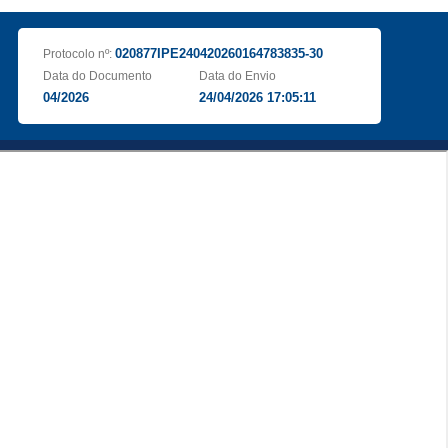
020877IPE240420260164783835-30
Protocolo nº:
Data do Documento
Data do Envio
04/2026
24/04/2026 17:05:11