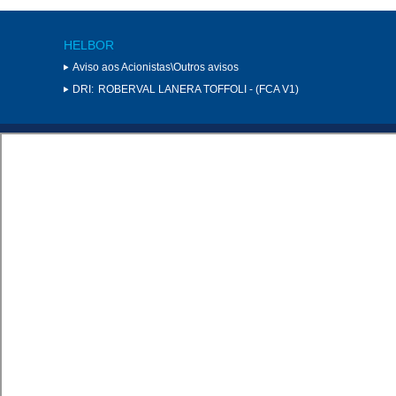
HELBOR
Aviso aos Acionistas\Outros avisos
DRI:
ROBERVAL LANERA TOFFOLI - (FCA V1)