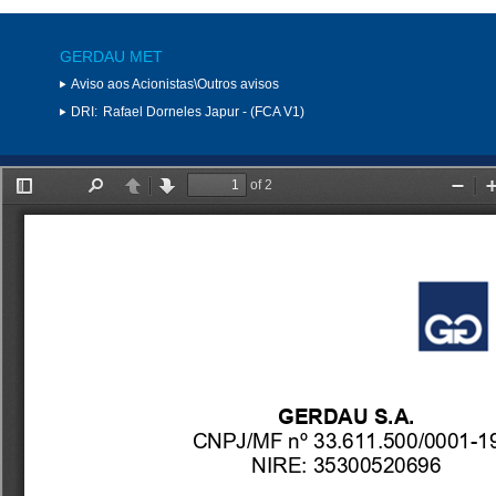
GERDAU MET
Aviso aos Acionistas\Outros avisos
DRI:
Rafael Dorneles Japur - (FCA V1)