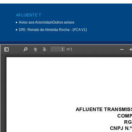
AFLUENTE T
Aviso aos Acionistas\Outros avisos
DRI:
Renato de Almeida Rocha - (FCA V1)