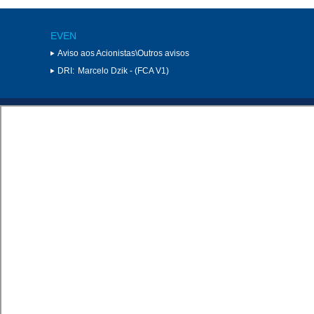
EVEN
Aviso aos Acionistas\Outros avisos
DRI:
Marcelo Dzik - (FCA V1)