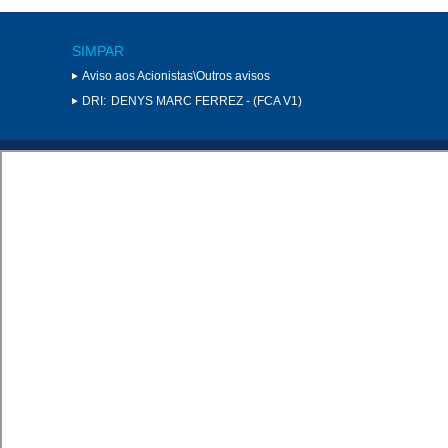
SIMPAR
Aviso aos Acionistas\Outros avisos
DRI:
DENYS MARC FERREZ - (FCA V1)