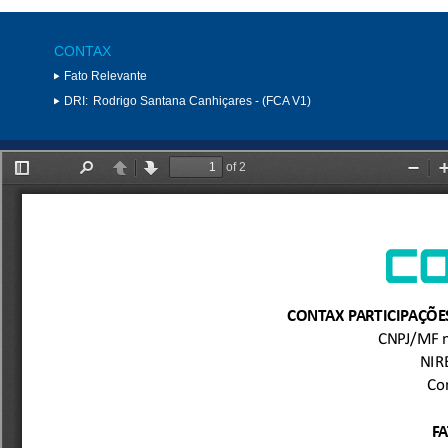
CONTAX
Fato Relevante
DRI:
Rodrigo Santana Canhiçares - (FCA V1)