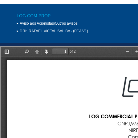
LOG COM PROP
Aviso aos Acionistas\Outros avisos
DRI:
RAFAEL VICTAL SALIBA - (FCA V1)