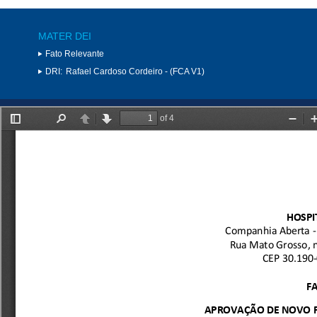
MATER DEI
Fato Relevante
DRI:
Rafael Cardoso Cordeiro - (FCA V1)