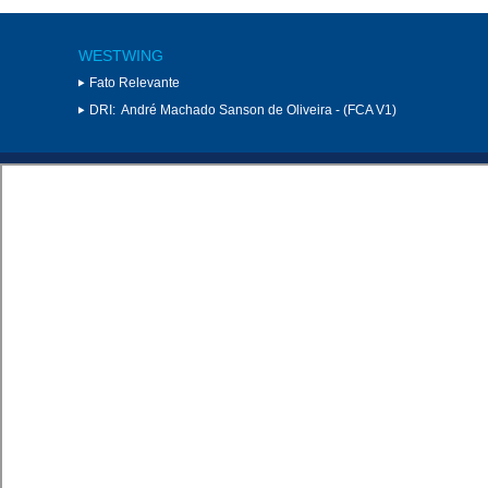
WESTWING
Fato Relevante
DRI:
André Machado Sanson de Oliveira - (FCA V1)