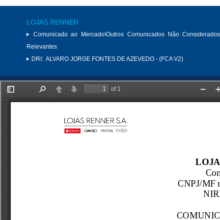
LOJAS RENNER
Comunicado ao Mercado\Outros Comunicados Não Considerados
Relevantes
DRI:
ALVARO JORGE FONTES DE AZEVEDO - (FCA V2)