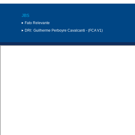
JBS
Fato Relevante
DRI:
Guilherme Perboyre Cavalcanti - (FCA V1)