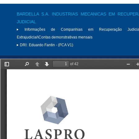
BARDELLA S.A. INDUSTRIAS MECANICAS EM RECUPE
JUDICIAL
Informações de Companhias em Recuperação Judici
Extrajudicial\Contas demonstrativas mensais
DRI:
Eduardo Fantin - (FCA V1)