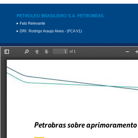
PETROLEO BRASILEIRO S.A. PETROBRAS
Fato Relevante
DRI:
Rodrigo Araujo Alves - (FCA V1)