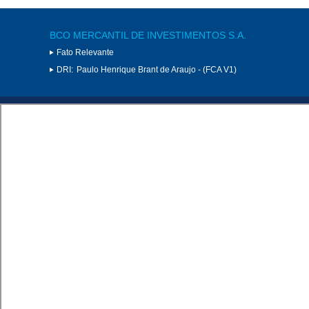
BCO MERCANTIL DE INVESTIMENTOS S.A.
Fato Relevante
DRI:
Paulo Henrique Brant de Araujo - (FCA V1)