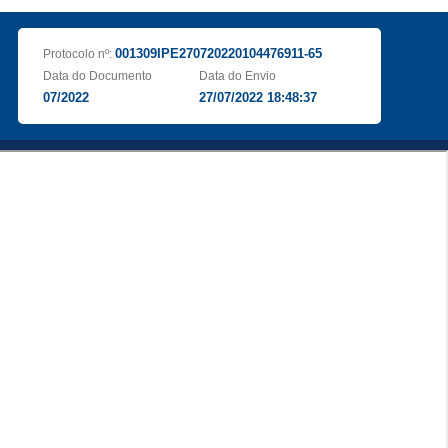
001309IPE270720220104476911-65
Protocolo nº:
Data do Documento
Data do Envio
07/2022
27/07/2022 18:48:37