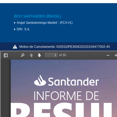
BCO SANTANDER (BRASIL)
Angel Santodomingo Martell - (FCA V1)
DRI:
S.A.
Motivo de Cancelamento:
020532IPE300620220104477002-45