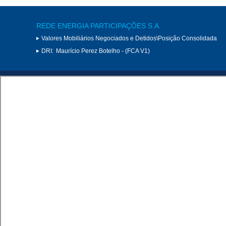
REDE ENERGIA PARTICIPAÇÕES S.A.
Valores Mobiliários Negociados e Detidos\Posição Consolidada
DRI:
Maurício Perez Botelho - (FCA V1)