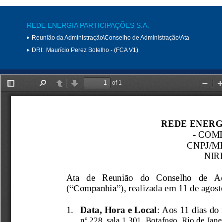
REDE ENERGIA PARTICIPAÇÕES S.A.
Reunião da Administração\Conselho de Administração\Ata
DRI:
Maurício Perez Botelho - (FCA V1)