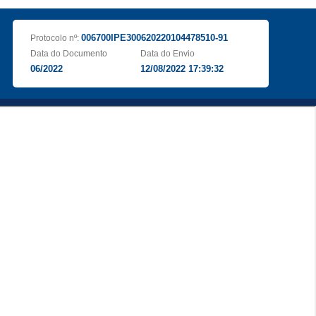
006700IPE300620220104478510-91
Protocolo nº:
Data do Documento
Data do Envio
06/2022
12/08/2022 17:39:32