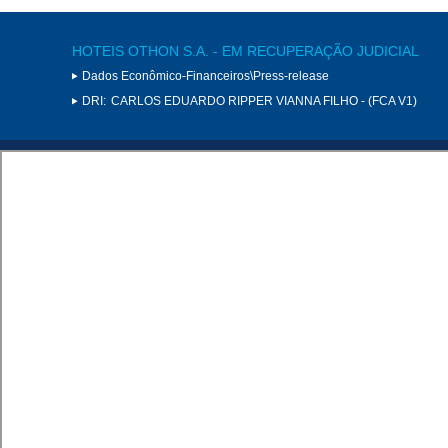
HOTEIS OTHON S.A. - EM RECUPERAÇÃO JUDICIAL
Dados Econômico-Financeiros\Press-release
DRI:
CARLOS EDUARDO RIPPER VIANNA FILHO - (FCA V1)