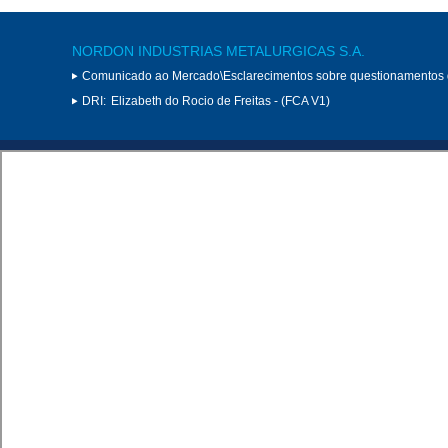
NORDON INDUSTRIAS METALURGICAS S.A.
Comunicado ao Mercado\Esclarecimentos sobre questionamentos
DRI:
Elizabeth do Rocio de Freitas - (FCA V1)