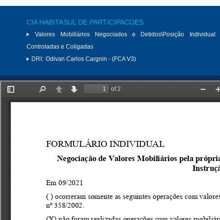
CIA HABITASUL DE PARTICIPACOES
Valores Mobiliários Negociados e Detidos\Posição Individual 
Controladas e Coligadas
DRI:
Odivan Carlos Cargnin - (FCA V3)