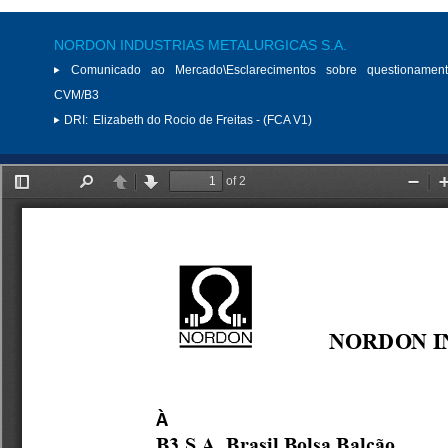
NORDON INDUSTRIAS METALURGICAS S.A.
Comunicado ao Mercado\Esclarecimentos sobre questionamen
CVM/B3
DRI:
Elizabeth do Rocio de Freitas - (FCA V1)