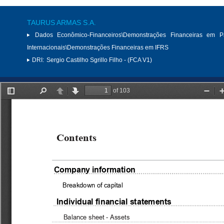
TAURUS ARMAS S.A.
Dados Econômico-Financeiros\Demonstrações Financeiras em P
Internacionais\Demonstrações Financeiras em IFRS
DRI:
Sergio Castilho Sgrillo Filho - (FCA V1)