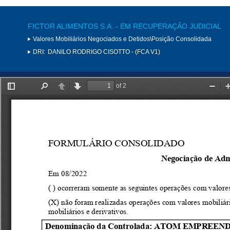
FICTOR ALIMENTOS S.A. - EM RECUPERAÇÃO JUDICIAL
Valores Mobiliários Negociados e Detidos\Posição Consolidada
DRI:
DANILO RODRIGO CISOTTO - (FCA V1)