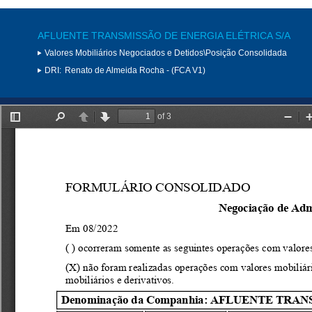
AFLUENTE TRANSMISSÃO DE ENERGIA ELÉTRICA S/A
Valores Mobiliários Negociados e Detidos\Posição Consolidada
DRI:
Renato de Almeida Rocha - (FCA V1)