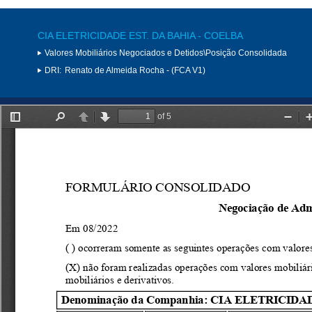
CIA ELETRICIDADE EST. DA BAHIA - COELBA
Valores Mobiliários Negociados e Detidos\Posição Consolidada
DRI:
Renato de Almeida Rocha - (FCA V1)