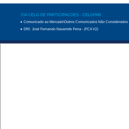
CIA CELG DE PARTICIPACOES - CELGPAR
Comunicado ao Mercado\Outros Comunicados Não Considerados 
DRI:
José Fernando Navarrete Pena - (FCA V2)