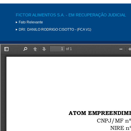
FICTOR ALIMENTOS S.A. - EM RECUPERAÇÃO JUDICIAL
Fato Relevante
DRI:
DANILO RODRIGO CISOTTO - (FCA V1)