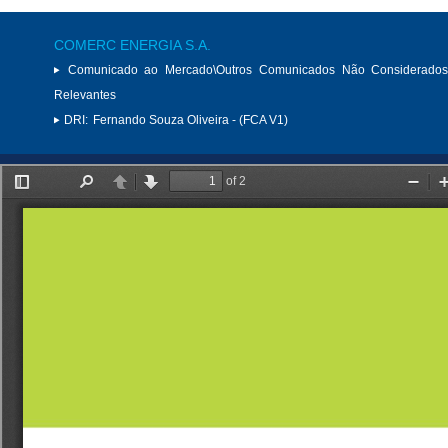
COMERC ENERGIA S.A.
Comunicado ao Mercado\Outros Comunicados Não Considerados
Relevantes
DRI:
Fernando Souza Oliveira - (FCA V1)