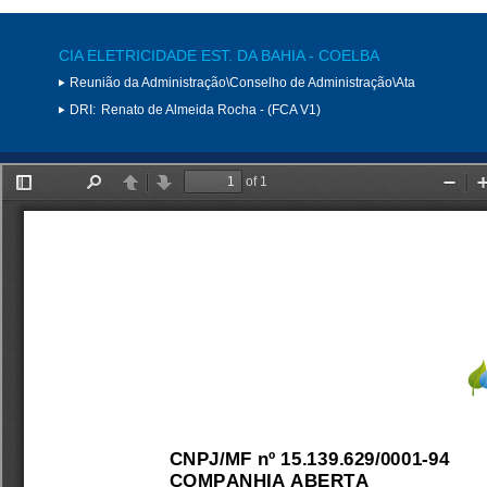
CIA ELETRICIDADE EST. DA BAHIA - COELBA
Reunião da Administração\Conselho de Administração\Ata
DRI:
Renato de Almeida Rocha - (FCA V1)