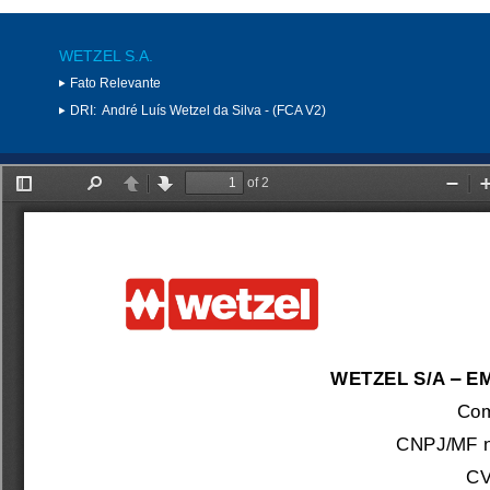
WETZEL S.A.
Fato Relevante
DRI:
André Luís Wetzel da Silva - (FCA V2)