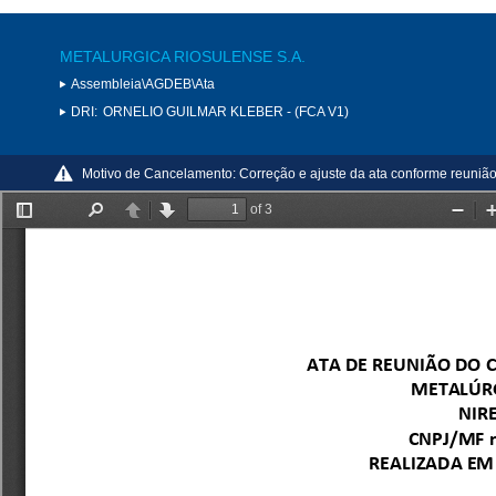
METALURGICA RIOSULENSE S.A.
Assembleia\AGDEB\Ata
DRI:
ORNELIO GUILMAR KLEBER - (FCA V1)
Motivo de Cancelamento:
Correção e ajuste da ata conforme reuniã