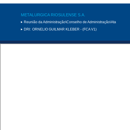
METALURGICA RIOSULENSE S.A.
Reunião da Administração\Conselho de Administração\Ata
DRI:
ORNELIO GUILMAR KLEBER - (FCA V1)