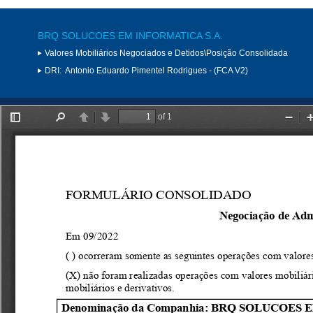
BRQ SOLUCOES EM INFORMATICA S.A.
Valores Mobiliários Negociados e Detidos\Posição Consolidada
DRI:
Antonio Eduardo Pimentel Rodrigues - (FCA V2)