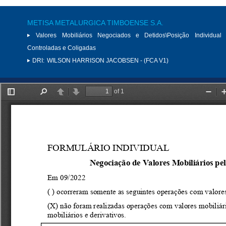
METISA METALURGICA TIMBOENSE S.A.
Valores Mobiliários Negociados e Detidos\Posição Individual 
Controladas e Coligadas
DRI:
WILSON HARRISON JACOBSEN - (FCA V1)