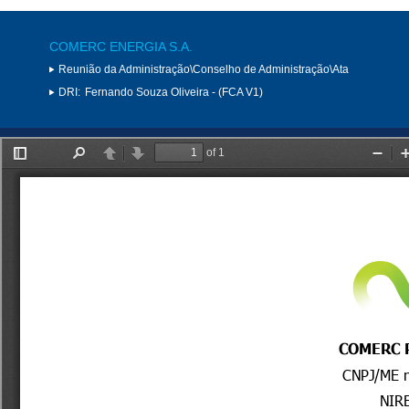
COMERC ENERGIA S.A.
Reunião da Administração\Conselho de Administração\Ata
DRI:
Fernando Souza Oliveira - (FCA V1)