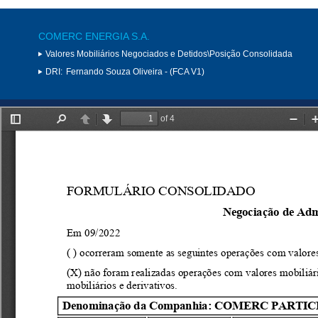
COMERC ENERGIA S.A.
Valores Mobiliários Negociados e Detidos\Posição Consolidada
DRI:
Fernando Souza Oliveira - (FCA V1)