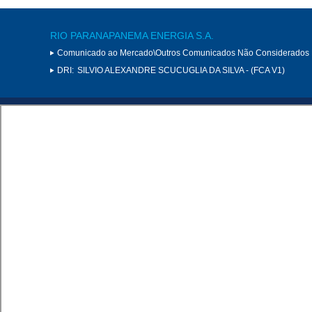
RIO PARANAPANEMA ENERGIA S.A.
Comunicado ao Mercado\Outros Comunicados Não Considerados 
DRI:
SILVIO ALEXANDRE SCUCUGLIA DA SILVA - (FCA V1)