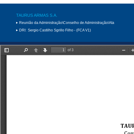
TAURUS ARMAS S.A.
Reunião da Administração\Conselho de Administração\Ata
DRI:
Sergio Castilho Sgrillo Filho - (FCA V1)