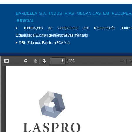
BARDELLA S.A. INDUSTRIAS MECANICAS EM RECUPE
JUDICIAL
Informações de Companhias em Recuperação Judici
Extrajudicial\Contas demonstrativas mensais
DRI:
Eduardo Fantin - (FCA V1)