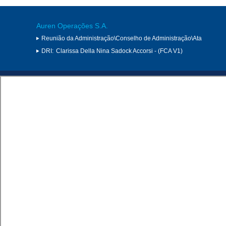
Auren Operações S.A.
Reunião da Administração\Conselho de Administração\Ata
DRI:
Clarissa Della Nina Sadock Accorsi - (FCA V1)