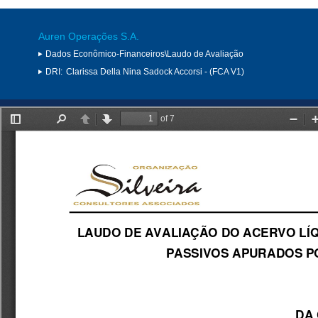
Auren Operações S.A.
Dados Econômico-Financeiros\Laudo de Avaliação
DRI:
Clarissa Della Nina Sadock Accorsi - (FCA V1)