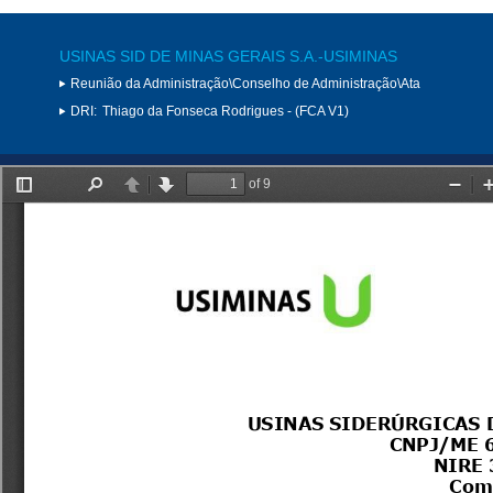
USINAS SID DE MINAS GERAIS S.A.-USIMINAS
Reunião da Administração\Conselho de Administração\Ata
DRI:
Thiago da Fonseca Rodrigues - (FCA V1)