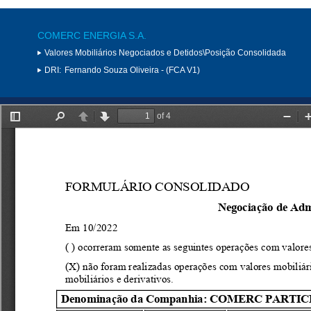
COMERC ENERGIA S.A.
Valores Mobiliários Negociados e Detidos\Posição Consolidada
DRI:
Fernando Souza Oliveira - (FCA V1)