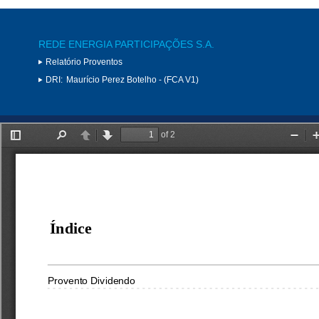
REDE ENERGIA PARTICIPAÇÕES S.A.
Relatório Proventos
DRI:
Maurício Perez Botelho - (FCA V1)