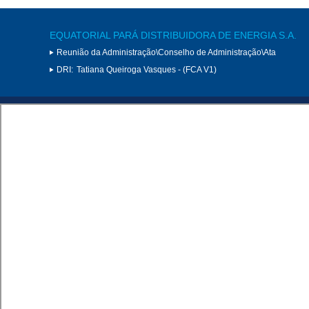
EQUATORIAL PARÁ DISTRIBUIDORA DE ENERGIA S.A.
Reunião da Administração\Conselho de Administração\Ata
DRI:
Tatiana Queiroga Vasques - (FCA V1)